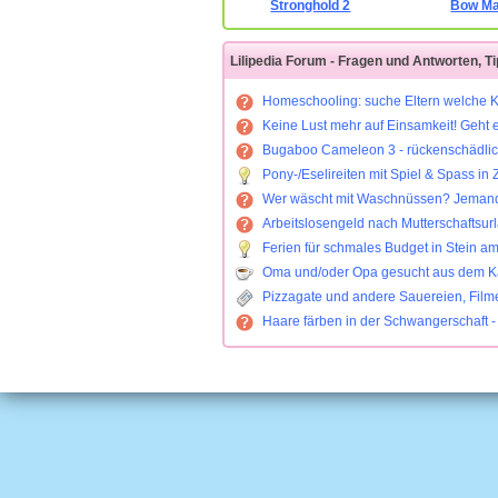
Stronghold 2
Bow M
Lilipedia Forum - Fragen und Antworten, Ti
Homeschooling: suche Eltern welche K
Keine Lust mehr auf Einsamkeit! Geht
Bugaboo Cameleon 3 - rückenschädlich
Pony-/Eselireiten mit Spiel & Spass i
Wer wäscht mit Waschnüssen? Jeman
Arbeitslosengeld nach Mutterschaftsur
Ferien für schmales Budget in Stein 
Oma und/oder Opa gesucht aus dem K
Pizzagate und andere Sauereien, Film
Haare färben in der Schwangerschaft -