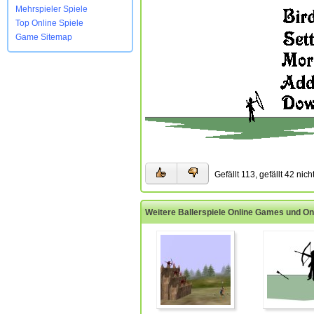
Mehrspieler Spiele
Top Online Spiele
Game Sitemap
Gefällt
113
, gefällt
42
nich
Weitere Ballerspiele Online Games und Onli