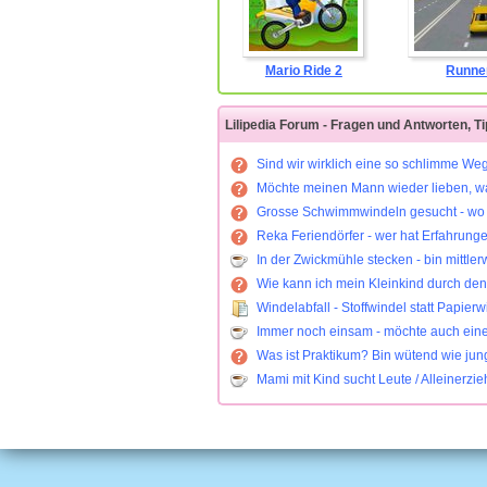
Mario Ride 2
Runne
Lilipedia Forum - Fragen und Antworten, Ti
Sind wir wirklich eine so schlimme W
Möchte meinen Mann wieder lieben, w
Grosse Schwimmwindeln gesucht - wo 
Reka Feriendörfer - wer hat Erfahrun
In der Zwickmühle stecken - bin mittlerw
Wie kann ich mein Kleinkind durch de
Windelabfall - Stoffwindel statt Papierw
Immer noch einsam - möchte auch ein
Was ist Praktikum? Bin wütend wie j
Mami mit Kind sucht Leute / Alleinerz