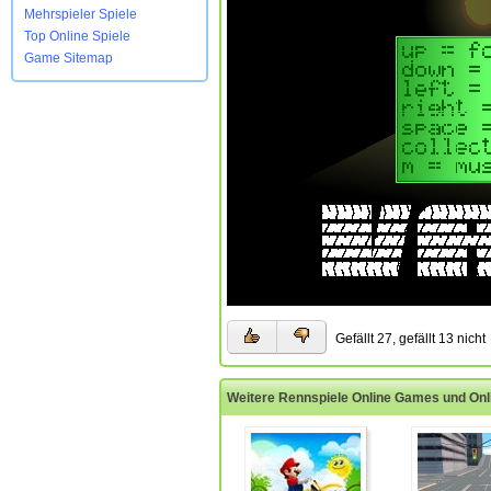
Mehrspieler Spiele
Top Online Spiele
Game Sitemap
Gefällt
27
, gefällt
13
nicht
Weitere Rennspiele Online Games und Online